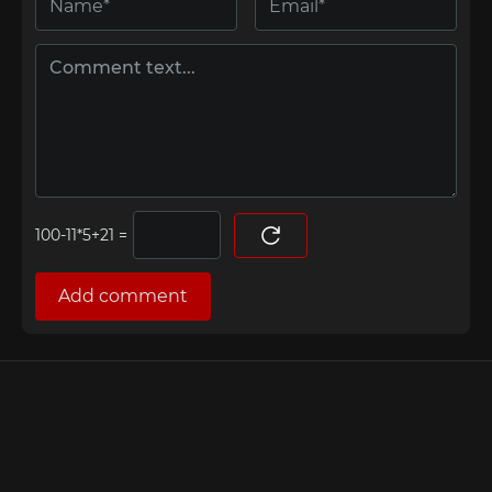
=
Add comment