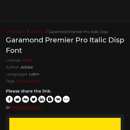
xFonts.pro
All fonts
Garamond Premier Pro Italic Disp
Garamond Premier Pro Italic Disp
Font
License:
Paid
Author:
Adobe
Languages:
Latin
Tags:
antiqua
,
serif
Please share the link:
or
Donate please!