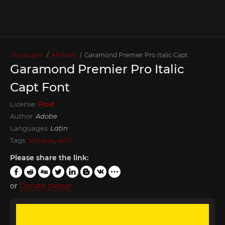
xFonts.pro
All fonts
Garamond Premier Pro Italic Capt
Garamond Premier Pro Italic
Capt Font
License:
Paid
Author:
Adobe
Languages:
Latin
Tags:
antiqua
,
serif
Please share the link:
or
Donate please!