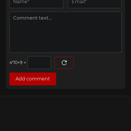
=
Add comment