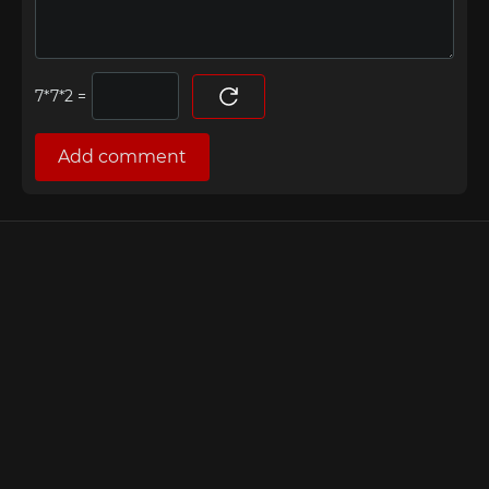
=
Add comment