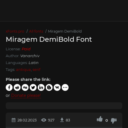
xFonts.pro
All fonts
Miragem DemiBold
Miragem DemiBold Font
License:
Paid
Author:
Vanarchiv
Languages:
Latin
Tags:
antiqua
,
serif
Please share the link:
or
Donate please!
28.02.2023
927
83
0